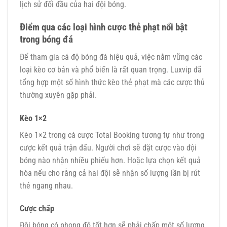
lịch sử đối đầu của hai đội bóng.
Điểm qua các loại hình cược thẻ phạt nổi bật
trong bóng đá
Để tham gia cá độ bóng đá hiệu quả, việc nắm vững các
loại kèo cơ bản và phổ biến là rất quan trọng. Luxvip đã
tổng hợp một số hình thức kèo thẻ phạt mà các cược thủ
thường xuyên gặp phải.
Kèo 1×2
Kèo 1×2 trong cá cược Total Booking tương tự như trong
cược kết quả trận đấu. Người chơi sẽ đặt cược vào đội
bóng nào nhận nhiều phiếu hơn. Hoặc lựa chọn kết quả
hòa nếu cho rằng cả hai đội sẽ nhận số lượng lần bị rút
thẻ ngang nhau.
Cược chấp
Đội bóng có phong độ tốt hơn sẽ phải chấp một số lượng