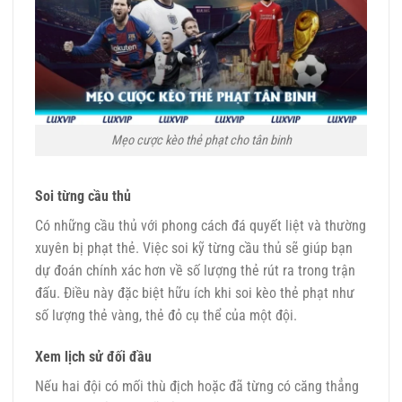
Mẹo cược kèo thẻ phạt cho tân binh
Soi từng cầu thủ
Có những cầu thủ với phong cách đá quyết liệt và thường
xuyên bị phạt thẻ. Việc soi kỹ từng cầu thủ sẽ giúp bạn
dự đoán chính xác hơn về số lượng thẻ rút ra trong trận
đấu. Điều này đặc biệt hữu ích khi soi kèo thẻ phạt như
số lượng thẻ vàng, thẻ đỏ cụ thể của một đội.
Xem lịch sử đối đầu
Nếu hai đội có mối thù địch hoặc đã từng có căng thẳng