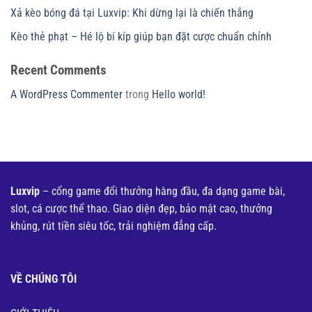
Xả kèo bóng đá tại Luxvip: Khi dừng lại là chiến thắng
Kèo thẻ phạt – Hé lộ bí kíp giúp bạn đặt cược chuẩn chỉnh
Recent Comments
A WordPress Commenter
trong
Hello world!
Luxvip
– cổng game đổi thưởng hàng đầu, đa dạng game bài,
slot, cá cược thể thao. Giao diện đẹp, bảo mật cao, thưởng
khủng, rút tiền siêu tốc, trải nghiệm đẳng cấp.
VỀ CHÚNG TÔI