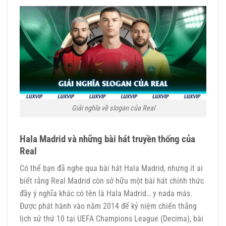
Giải nghĩa về slogan của Real
Hala Madrid và những bài hát truyền thống của
Real
Có thể bạn đã nghe qua bài hát Hala Madrid, nhưng ít ai
biết rằng Real Madrid còn sở hữu một bài hát chính thức
đầy ý nghĩa khác có tên là Hala Madrid… y nada más.
Được phát hành vào năm 2014 để kỷ niệm chiến thắng
lịch sử thứ 10 tại UEFA Champions League (Decima), bài