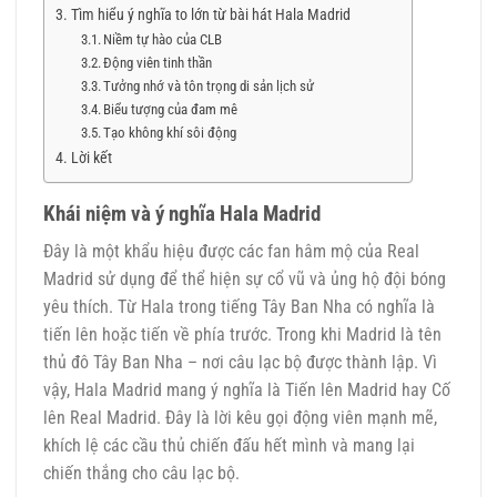
Tìm hiểu ý nghĩa to lớn từ bài hát Hala Madrid
Niềm tự hào của CLB
Động viên tinh thần
Tưởng nhớ và tôn trọng di sản lịch sử
Biểu tượng của đam mê
Tạo không khí sôi động
Lời kết
Khái niệm và ý nghĩa Hala Madrid
Đây là một khẩu hiệu được các fan hâm mộ của Real
Madrid sử dụng để thể hiện sự cổ vũ và ủng hộ đội bóng
yêu thích. Từ Hala trong tiếng Tây Ban Nha có nghĩa là
tiến lên hoặc tiến về phía trước. Trong khi Madrid là tên
thủ đô Tây Ban Nha – nơi câu lạc bộ được thành lập. Vì
vậy, Hala Madrid mang ý nghĩa là Tiến lên Madrid hay Cố
lên Real Madrid. Đây là lời kêu gọi động viên mạnh mẽ,
khích lệ các cầu thủ chiến đấu hết mình và mang lại
chiến thắng cho câu lạc bộ.