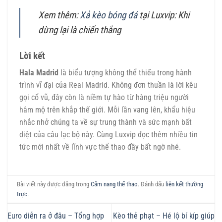
Xem thêm:
Xả kèo bóng đá
tại Luxvip: Khi
dừng lại là chiến thắng
Lời kết
Hala Madrid
là biểu tượng không thể thiếu trong hành
trình vĩ đại của Real Madrid. Không đơn thuần là lời kêu
gọi cổ vũ, đây còn là niềm tự hào từ hàng triệu người
hâm mộ trên khắp thế giới. Mỗi lần vang lên, khẩu hiệu
nhắc nhở chúng ta về sự trung thành và sức mạnh bất
diệt của câu lạc bộ này. Cùng Luxvip đọc thêm nhiều tin
tức mới nhất về lĩnh vực thể thao đầy bất ngờ nhé.
Bài viết này được đăng trong
Cẩm nang thể thao
. Đánh dấu
liên kết thường
trực
.
Euro diễn ra ở đâu – Tổng hợp
Kèo thẻ phạt – Hé lộ bí kíp giúp