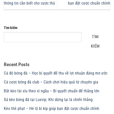
thông tin cần biết cho cược thủ
bạn đặt cược chuẩn chỉnh
Tìm kiếm
TÌM
KIẾM
Recent Posts
Cá độ bóng đá – Học bí quyết để thu về lợi nhuận đáng mơ ước
Cá cược bóng đá club – Cách chơi hiệu quả từ chuyên gia
Bắt kèo tài xỉu theo xí ngầu – Bí quyết chuẩn để thắng lớn
Xả kèo bóng đá tại Luxvip: Khi dừng lại là chiến thắng
Kèo thẻ phạt – Hé lộ bí kíp giúp bạn đặt cược chuẩn chỉnh