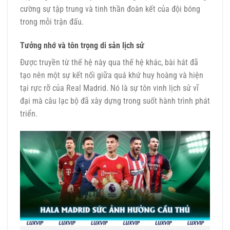
cường sự tập trung và tinh thần đoàn kết của đội bóng
trong mỗi trận đấu.
Tưởng nhớ và tôn trọng di sản lịch sử
Được truyền từ thế hệ này qua thế hệ khác, bài hát đã
tạo nên một sự kết nối giữa quá khứ huy hoàng và hiện
tại rực rỡ của Real Madrid. Nó là sự tôn vinh lịch sử vĩ
đại mà câu lạc bộ đã xây dựng trong suốt hành trình phát
triển.