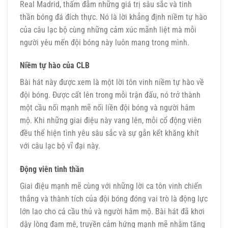
Real Madrid, thấm đẫm những giá trị sâu sắc và tinh
thần bóng đá đích thực. Nó là lời khẳng định niềm tự hào
của câu lạc bộ cùng những cảm xúc mãnh liệt mà mỗi
người yêu mến đội bóng này luôn mang trong mình.
Niềm tự hào của CLB
Bài hát này được xem là một lời tôn vinh niềm tự hào về
đội bóng. Được cất lên trong mỗi trận đấu, nó trở thành
một cầu nối mạnh mẽ nối liền đội bóng và người hâm
mộ. Khi những giai điệu này vang lên, mỗi cổ động viên
đều thể hiện tình yêu sâu sắc và sự gắn kết khăng khít
với câu lạc bộ vĩ đại này.
Động viên tinh thần
Giai điệu mạnh mẽ cùng với những lời ca tôn vinh chiến
thắng và thành tích của đội bóng đóng vai trò là động lực
lớn lao cho cả cầu thủ và người hâm mộ. Bài hát đã khơi
dậy lòng đam mê, truyền cảm hứng mạnh mẽ nhằm tăng