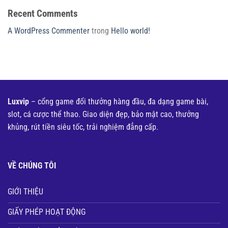
Recent Comments
A WordPress Commenter
trong
Hello world!
Luxvip
– cổng game đổi thưởng hàng đầu, đa dạng game bài,
slot, cá cược thể thao. Giao diện đẹp, bảo mật cao, thưởng
khủng, rút tiền siêu tốc, trải nghiệm đẳng cấp.
VỀ CHÚNG TÔI
GIỚI THIỆU
GIẤY PHÉP HOẠT ĐỘNG